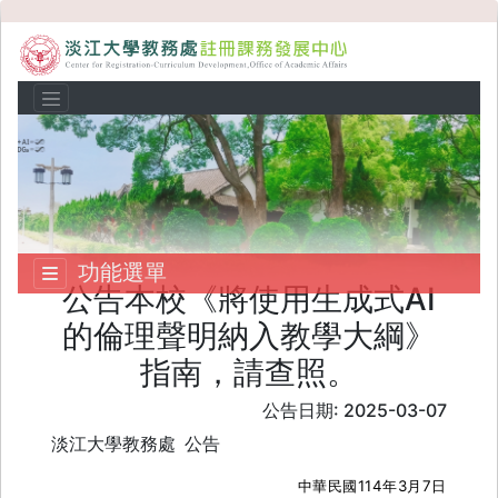
功能選單
公告本校《將使用生成式AI
的倫理聲明納入教學大綱》
指南，請查照。
公告日期: 2025-03-07
淡江大學教務處
公告
114
3
7
中華民國
年
月
日