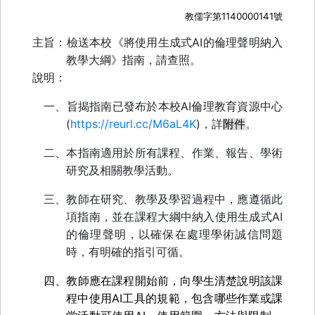
1140000141
教儒字第
號
AI
主旨：檢送本校《將使用生成式
的倫理聲明納入
教學大綱》指南
，請查照。
說明：
AI
一、旨揭指南已發布於本校
倫理教育資源中心
(
https://reurl.cc/M6aL4K
)
，詳
附件
。
二、本指南適用於所有課程、作業、報告、學術
研究及相關教學活動。
三、教師在研究、教學及學習過程中，應遵循此
AI
項指南，並在課程大綱中納入使用生成式
的倫理聲明，以確保在處理學術誠信問題
時，有明確的指引可循。
四、教師應在課程開始前，向學生清楚說明該課
AI
程中使用
工具的規範，包含哪些作業或課