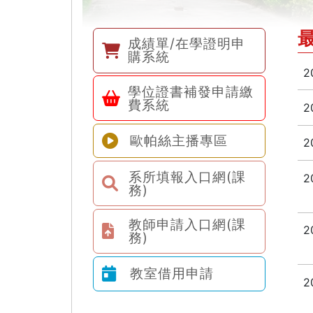
成績單/在學證明申
購系統
2
學位證書補發申請繳
費系統
2
歐帕絲主播專區
2
系所填報入口網(課
2
務)
教師申請入口網(課
2
務)
教室借用申請
2