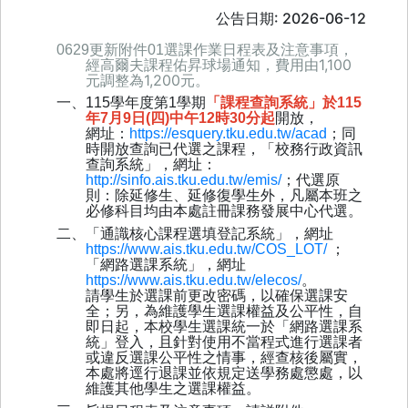
公告日期: 2026-06-12
0629更新附件01選課作業日程表及注意事項，
高爾夫課程佑昇球場通知，費用由1,100
經
元調整為1,200元。
一、
115
學年度第
1
學期
「課程查詢系統」於
115
年
7
月
9
日
(
四
)
中午
12
時
30
分起
開放，
網址：
https://esquery.tku.edu.tw/acad
；同
時開放查詢已代選之課程，「校務行政資訊
查詢系統」，網址：
http://sinfo.ais.tku.edu.tw/emis/
；代選原
則：除延修生、延修復學生外，凡屬本班之
必修科目均由本處註冊課務發展中心代選。
二、「通識核心課程選填登記系統」，網址
https://www.ais.tku.edu.tw/COS_LOT/
；
「網路選課系統」，網址
https://www.ais.tku.edu.tw/elecos/
。
請學生於選課前更改密碼，以確保選課安
全；另，為維護學生選課權益及公平性，自
即日起，本校學生選課統一於「網路選課系
統」登入，且針對使用不當程式進行選課者
或違反選課公平性之情事，經查核後屬實，
本處將逕行退課並依規定送學務處懲處，以
維護其他學生之選課權益。