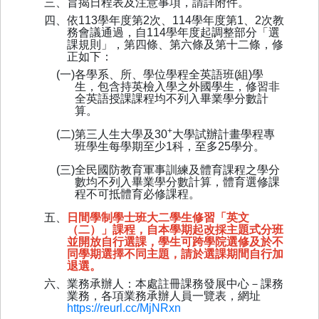
三、旨揭日程表及注意事項，請詳附件。
四、依
113
學年度第
2
次、
114
學年度第
1
、
2
次教
務會議通過，自
114
學年度起調整部分「選
課規則」，第四條、第六條及第十二條，修
正如下：
(
一
)
各學系、所、學位學程全英語班
(
組
)
學
生，包含持英檢入學之外國學生，修習非
全英語授課課程均不列入畢業學分數計
算。
+
(
二
)
第三人生大學及
30
大學試辦計畫學程專
班學生每學期至少
1
科，至多
25
學分。
(
三
)
全民國防教育軍事訓練及體育課程之學分
數均不列入畢業學分數計算，體育選修課
程不可抵體育必修課程。
五、
日間學制學士班大二學生修習「英文
（二）」課程，自本學期起改採主題式分班
並開放自行選課，學生可跨學院選修及於不
同學期選擇不同主題，請於選課期間自行加
退選。
六、業務承辦人：本處註冊課務發展中心－課務
業務，各項業務承辦人員一覽表，網址
https://reurl.cc/MjNRxn