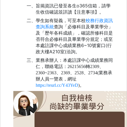
o365
一、旨揭資訊已發至各生
信箱，請學
生收信確認並詳讀【注意事項】。
二、學生如有疑義，可至本校
校務行政資訊
查詢系統
查詢「必修科目及畢業學分」
及「歷年各科成績」，確認所修科目是
否符合必修科目及畢業學分規定；或至
6~10
(
本處註課中心成績業務
號窗口
行
A210
)
政大樓
室
洽詢
。
三、業務承辦人：本處註課中心成績業務同
仁，聯絡電話：
26215656
轉
2309
、
2360~2363
、
2369
、
2528
、
2734(
業務承
辦人員一覽表，網址
https://reurl.cc/Y43YeD
)
。