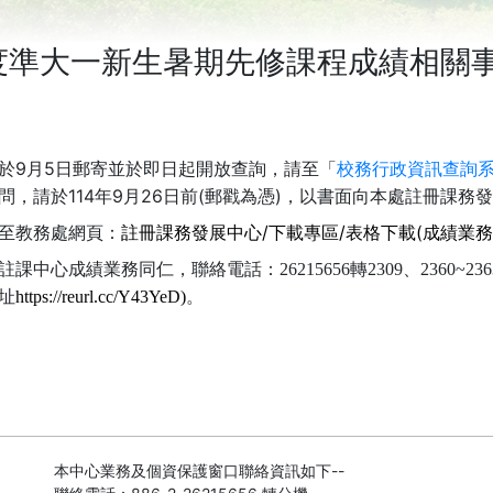
年度準大一新生暑期先修課程成績相關
9
5
於
月
日郵寄並於即日起開放查詢，請至「
校務行政資訊查詢
114
9
26
(
)
問，請於
年
月
日前
郵戳為憑
，以書面向本處註冊課務發
/
/
(
至教務處網頁：
註冊課務發展中心
下載專區
表格下載
成績業務
註課中心成績業務同仁，聯絡電話：
26215656
轉
2309
、
2360~236
址
https://reurl.cc/Y43YeD
)
。
本中心業務及個資保護窗口聯絡資訊如下--