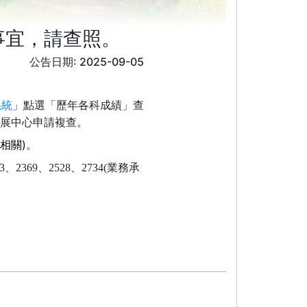
事宜，請查照。
公告日期: 2025-09-05
系統
」點選「歷年各科成績」查
展中心申請複查。
)
相關
。
3
、
2369
、
2528
、
2734(
業務承